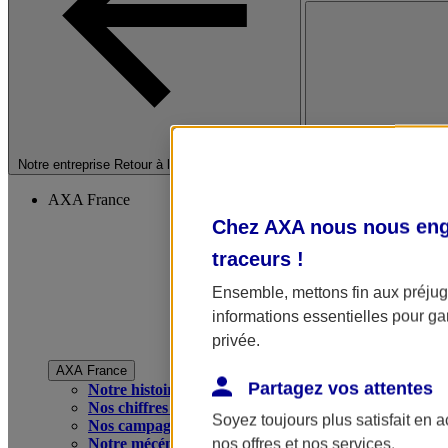
Fermer le menu princip
Notre entreprise
Retour à la section précédente
AXA France
Chez AXA nous nous enga
traceurs
!
Ensemble, mettons fin aux préjugé
informations essentielles pour gar
privée.
AXA France
Partagez vos attentes
Notre histoire
Nos chiffres clés
Soyez toujours plus satisfait en 
Nos campagnes publicitaires
Notre mécénat
nos offres et nos services.