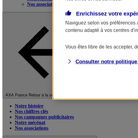
Nos associations
Enrichissez votre expé
Naviguez selon vos préférences 
contenu adapté à vos centres d'i
Vous êtes libre de les accepter, 
Consulter notre politiqu
Fermer le menu principal
AXA France
Retour à la section précédente
Notre histoire
Nos chiffres clés
Nos campagnes publicitaires
Notre mécénat
Nos associations