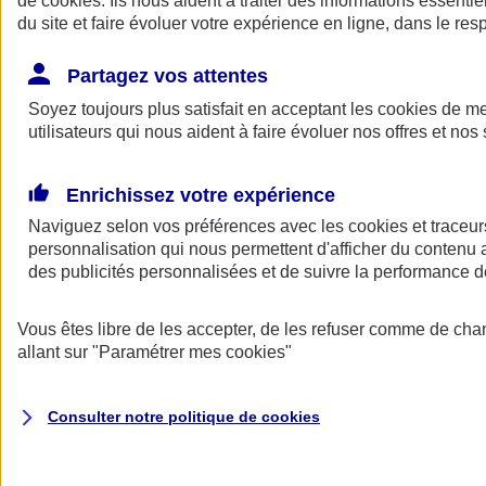
de
cookies
. Ils nous aident à traiter des informations essentie
Donner toute leur place aux territoires
du site et faire évoluer votre expérience en ligne, dans le resp
Porter l'élan du rugby féminin
Partagez vos attentes
Soyez toujours plus satisfait en acceptant les
cookies
de mes
utilisateurs qui nous aident à faire évoluer nos offres et nos 
Enrichissez votre expérience
Naviguez selon vos préférences avec les
cookies et traceur
personnalisation qui nous permettent d'afficher du contenu a
des publicités personnalisées et de suivre la performance
Vous êtes libre de les accepter, de les refuser comme de cha
allant sur
"Paramétrer mes
cookies
"
Nos actualités
Retour à la section précédente
Fermer le menu principal
Consulter notre politique de
cookies