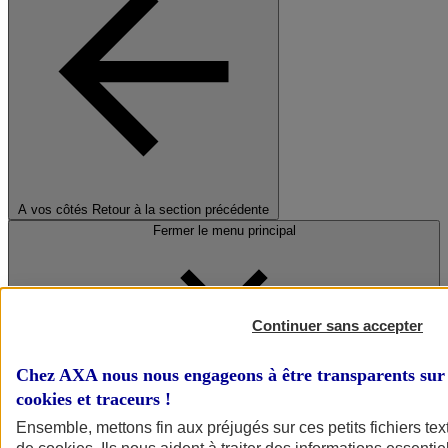
A vos côtés
Retour à la section précédente
Fermer le menu principal
Continuer sans accepter
Chez AXA nous nous engageons à être transparents sur 
cookies et traceurs
!
Préserver la nature et le climat
Ensemble, mettons fin aux préjugés sur ces petits fichiers te
Faire avancer la solidarité et l'inclusion