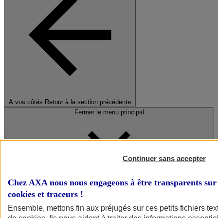
A vos côtés
Retour à la section précédente
Fermer le menu principal
Continuer sans accepter
Chez AXA nous nous engageons à être transparents sur 
cookies et traceurs
!
Préserver la nature et le climat
Ensemble, mettons fin aux préjugés sur ces petits fichiers te
Faire avancer la solidarité et l'inclusion