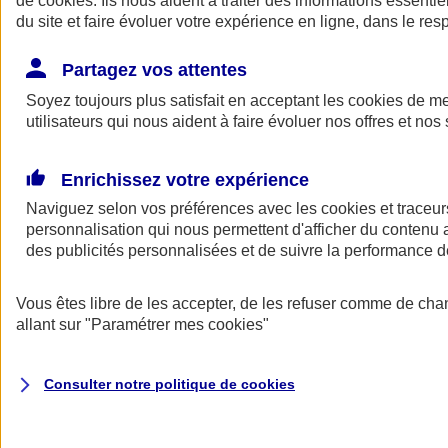
de
cookies
. Ils nous aident à traiter des informations essentie
Donner toute leur place aux territoires
du site et faire évoluer votre expérience en ligne, dans le resp
Porter l'élan du rugby féminin
Partagez vos attentes
Soyez toujours plus satisfait en acceptant les
cookies
de mes
utilisateurs qui nous aident à faire évoluer nos offres et nos 
Enrichissez votre expérience
Naviguez selon vos préférences avec les
cookies et traceur
personnalisation qui nous permettent d'afficher du contenu a
des publicités personnalisées et de suivre la performance
Vous êtes libre de les accepter, de les refuser comme de cha
allant sur
"Paramétrer mes
cookies
"
Nos actualités
Retour à la section précédente
Fermer le menu principal
Consulter notre politique de
cookies