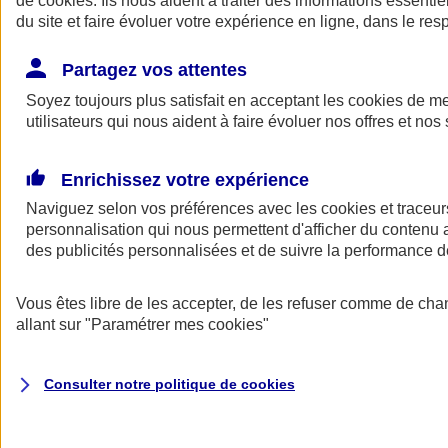
de
cookies
. Ils nous aident à traiter des informations essentie
Donner toute leur place aux territoires
du site et faire évoluer votre expérience en ligne, dans le resp
Porter l'élan du rugby féminin
Partagez vos attentes
Soyez toujours plus satisfait en acceptant les
cookies
de mes
utilisateurs qui nous aident à faire évoluer nos offres et nos 
Enrichissez votre expérience
Naviguez selon vos préférences avec les
cookies et traceur
personnalisation qui nous permettent d'afficher du contenu a
des publicités personnalisées et de suivre la performance
Vous êtes libre de les accepter, de les refuser comme de cha
allant sur
"Paramétrer mes
cookies
"
Nos actualités
Retour à la section précédente
Fermer le menu principal
Consulter notre politique de
cookies