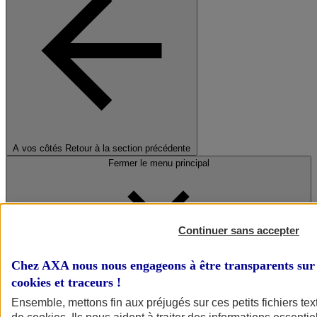
A vos côtés
Retour à la section précédente
Fermer le menu principal
Continuer sans accepter
Chez AXA nous nous engageons à être transparents sur 
cookies et traceurs
!
Préserver la nature et le climat
Ensemble, mettons fin aux préjugés sur ces petits fichiers te
Faire avancer la solidarité et l'inclusion