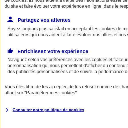
de
cookies
. Ils nous aident à traiter des informations essentie
Donner toute leur place aux territoires
du site et faire évoluer votre expérience en ligne, dans le resp
Porter l'élan du rugby féminin
Partagez vos attentes
Soyez toujours plus satisfait en acceptant les
cookies
de mes
utilisateurs qui nous aident à faire évoluer nos offres et nos 
Enrichissez votre expérience
Naviguez selon vos préférences avec les
cookies et traceur
personnalisation qui nous permettent d'afficher du contenu a
des publicités personnalisées et de suivre la performance
Vous êtes libre de les accepter, de les refuser comme de cha
allant sur
"Paramétrer mes
cookies
"
Nos actualités
Retour à la section précédente
Fermer le menu principal
Consulter notre politique de
cookies