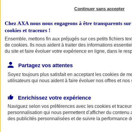
Continuer sans accepter
Chez AXA nous nous engageons à être transparents sur 
cookies et traceurs
!
Ensemble, mettons fin aux préjugés sur ces petits fichiers te
de
cookies
. Ils nous aident à traiter des informations essentie
du site et faire évoluer votre expérience en ligne, dans le resp
A vos côtés
Retour à la section précédente
Partagez vos attentes
Fermer le menu principal
Soyez toujours plus satisfait en acceptant les
cookies
de mes
utilisateurs qui nous aident à faire évoluer nos offres et nos 
Enrichissez votre expérience
Naviguez selon vos préférences avec les
cookies et traceur
personnalisation qui nous permettent d'afficher du contenu a
des publicités personnalisées et de suivre la performance
Préserver la nature et le climat
Faire avancer la solidarité et l'inclusion