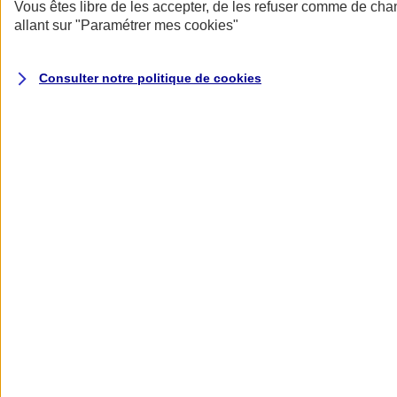
Donner toute leur place aux territoires
Vous êtes libre de les accepter, de les refuser comme de cha
Porter l'élan du rugby féminin
allant sur
"Paramétrer mes
cookies
"
Consulter notre politique de
cookies
Nos actualités
Retour à la section précédente
Fermer le menu principal