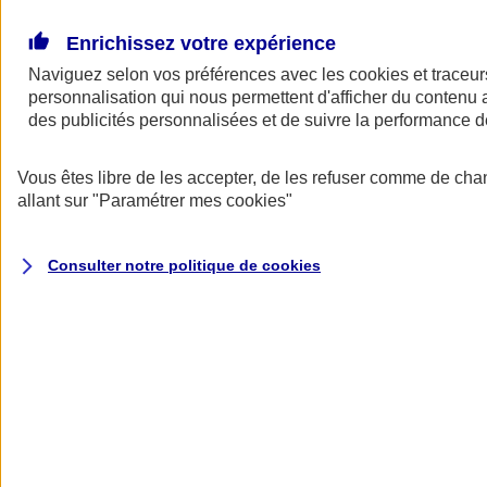
Donner toute leur place aux territoires
Porter l'élan du rugby féminin
Enrichissez votre expérience
Naviguez selon vos préférences avec les
cookies et traceur
personnalisation qui nous permettent d'afficher du contenu a
des publicités personnalisées et de suivre la performance
Vous êtes libre de les accepter, de les refuser comme de cha
allant sur
"Paramétrer mes
cookies
"
Consulter notre politique de
cookies
Nos actualités
Retour à la section précédente
Fermer le menu principal