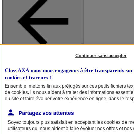
Continuer sans accepter
A vos côtés
Retour à la section précédente
Fermer le menu principal
Chez AXA nous nous engageons à être transparents sur 
cookies et traceurs
!
Ensemble, mettons fin aux préjugés sur ces petits fichiers te
de
cookies
. Ils nous aident à traiter des informations essentie
du site et faire évoluer votre expérience en ligne, dans le resp
Partagez vos attentes
Soyez toujours plus satisfait en acceptant les
cookies
de mes
Préserver la nature et le climat
utilisateurs qui nous aident à faire évoluer nos offres et nos 
Faire avancer la solidarité et l'inclusion