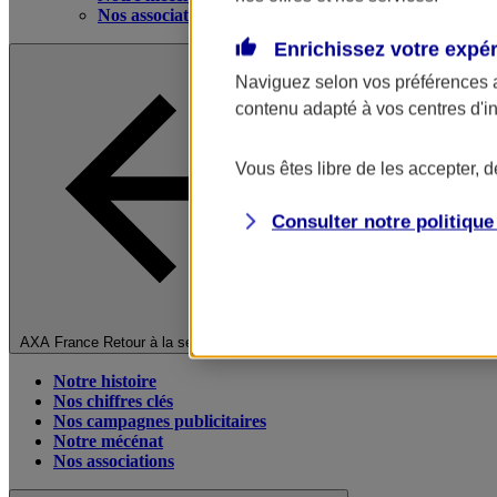
Nos associations
Enrichissez votre expé
Naviguez selon vos préférences 
contenu adapté à vos centres d'i
Vous êtes libre de les accepter, 
Consulter notre politiqu
Fermer le menu principal
AXA France
Retour à la section précédente
Notre histoire
Nos chiffres clés
Nos campagnes publicitaires
Notre mécénat
Nos associations