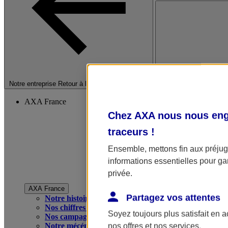
Fermer le menu princip
Notre entreprise
Retour à la section précédente
AXA France
Chez AXA nous nous enga
traceurs
!
Ensemble, mettons fin aux préjugé
informations essentielles pour gar
privée.
AXA France
Partagez vos attentes
Notre histoire
Nos chiffres clés
Soyez toujours plus satisfait en 
Nos campagnes publicitaires
Notre mécénat
nos offres et nos services.