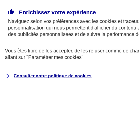
Donner toute leur place aux territoires
Porter l'élan du rugby féminin
Enrichissez votre expérience
Naviguez selon vos préférences avec les
cookies et traceur
personnalisation qui nous permettent d'afficher du contenu a
des publicités personnalisées et de suivre la performance
Vous êtes libre de les accepter, de les refuser comme de cha
allant sur
"Paramétrer mes
cookies
"
Consulter notre politique de
cookies
Nos actualités
Retour à la section précédente
Fermer le menu principal