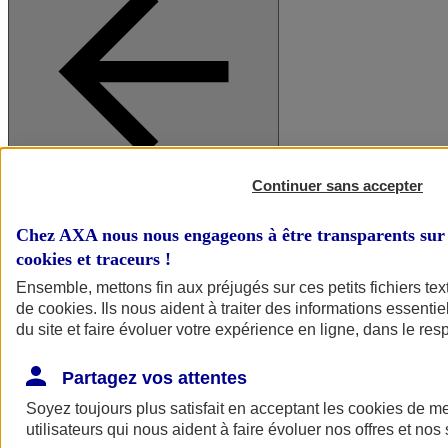
Continuer sans accepter
A vos côtés
Retour à la section précédente
Fermer le menu principal
Chez AXA nous nous engageons à être transparents sur 
cookies et traceurs
!
Ensemble, mettons fin aux préjugés sur ces petits fichiers te
de
cookies
. Ils nous aident à traiter des informations essentie
du site et faire évoluer votre expérience en ligne, dans le resp
Partagez vos attentes
Soyez toujours plus satisfait en acceptant les
cookies
de mes
Préserver la nature et le climat
utilisateurs qui nous aident à faire évoluer nos offres et nos 
Faire avancer la solidarité et l'inclusion