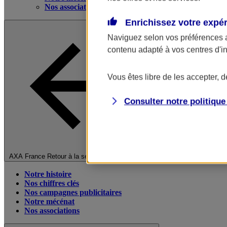
Nos associations
Enrichissez votre expé
Naviguez selon vos préférences 
contenu adapté à vos centres d'i
Vous êtes libre de les accepter, 
Consulter notre politiqu
Fermer le menu principal
AXA France
Retour à la section précédente
Notre histoire
Nos chiffres clés
Nos campagnes publicitaires
Notre mécénat
Nos associations