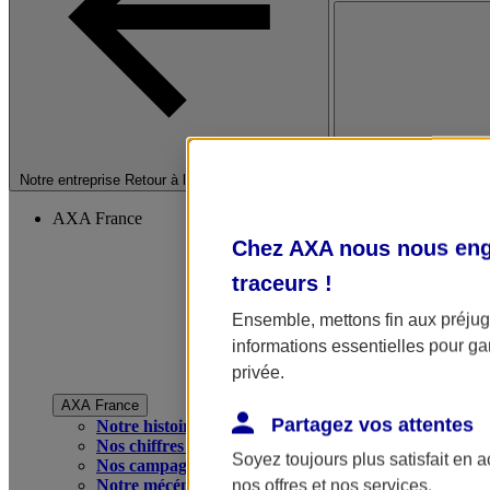
Fermer le menu princip
Notre entreprise
Retour à la section précédente
AXA France
Chez AXA nous nous enga
traceurs
!
Ensemble, mettons fin aux préjugé
informations essentielles pour gar
privée.
AXA France
Partagez vos attentes
Notre histoire
Nos chiffres clés
Soyez toujours plus satisfait en 
Nos campagnes publicitaires
Notre mécénat
nos offres et nos services.