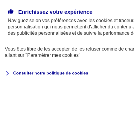
Donner toute leur place aux territoires
Porter l'élan du rugby féminin
Enrichissez votre expérience
Naviguez selon vos préférences avec les
cookies et traceur
personnalisation qui nous permettent d'afficher du contenu a
des publicités personnalisées et de suivre la performance
Vous êtes libre de les accepter, de les refuser comme de cha
allant sur
"Paramétrer mes
cookies
"
Consulter notre politique de
cookies
Nos actualités
Retour à la section précédente
Fermer le menu principal