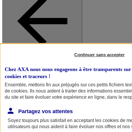
Continuer sans accepter
A vos côtés
Retour à la section précédente
Fermer le menu principal
Chez AXA nous nous engageons à être transparents sur 
cookies et traceurs
!
Ensemble, mettons fin aux préjugés sur ces petits fichiers te
de
cookies
. Ils nous aident à traiter des informations essentie
du site et faire évoluer votre expérience en ligne, dans le resp
Partagez vos attentes
Soyez toujours plus satisfait en acceptant les
cookies
de mes
Préserver la nature et le climat
utilisateurs qui nous aident à faire évoluer nos offres et nos 
Faire avancer la solidarité et l'inclusion