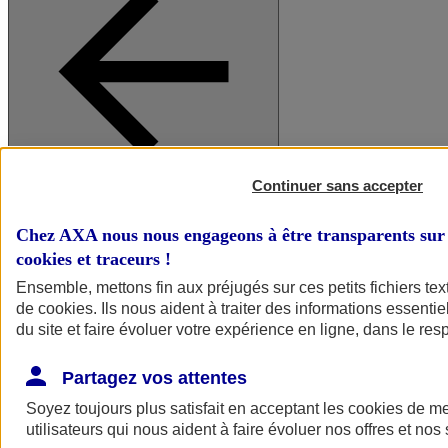
Continuer sans accepter
A vos côtés
Retour à la section précédente
Fermer le menu principal
Chez AXA nous nous engageons à être transparents sur 
cookies et traceurs
!
Ensemble, mettons fin aux préjugés sur ces petits fichiers te
de
cookies
. Ils nous aident à traiter des informations essentie
du site et faire évoluer votre expérience en ligne, dans le resp
Partagez vos attentes
Soyez toujours plus satisfait en acceptant les
cookies
de mes
Préserver la nature et le climat
utilisateurs qui nous aident à faire évoluer nos offres et nos 
Faire avancer la solidarité et l'inclusion