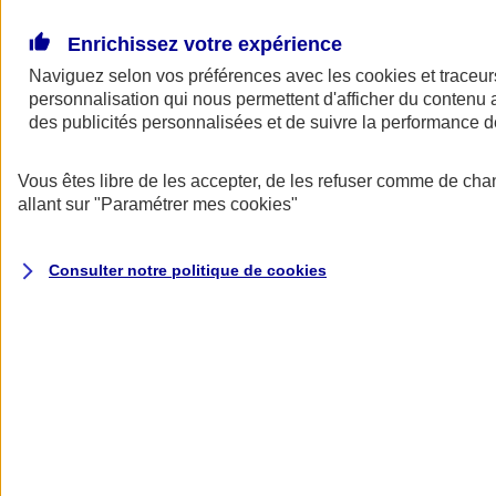
Donner toute leur place aux territoires
Porter l'élan du rugby féminin
Enrichissez votre expérience
Naviguez selon vos préférences avec les
cookies et traceur
personnalisation qui nous permettent d'afficher du contenu a
des publicités personnalisées et de suivre la performance
Vous êtes libre de les accepter, de les refuser comme de cha
allant sur
"Paramétrer mes
cookies
"
Consulter notre politique de
cookies
Nos actualités
Retour à la section précédente
Fermer le menu principal