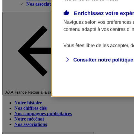
Nos associations
Enrichissez votre expé
Naviguez selon vos préférences 
contenu adapté à vos centres d'i
Vous êtes libre de les accepter, 
Consulter notre politiqu
Fermer le menu principal
AXA France
Retour à la section précédente
Notre histoire
Nos chiffres clés
Nos campagnes publicitaires
Notre mécénat
Nos associations