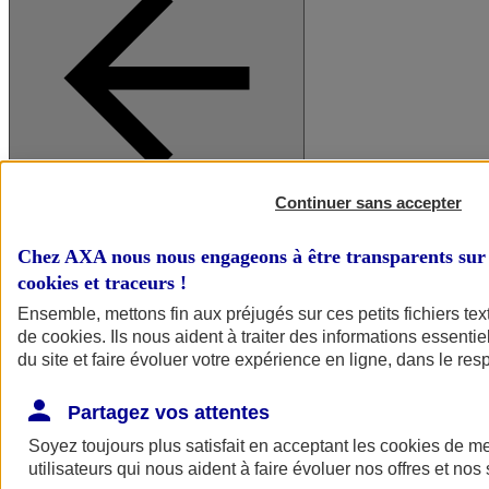
Continuer sans accepter
A vos côtés
Retour à la section précédente
Fermer le menu principal
Chez AXA nous nous engageons à être transparents sur 
cookies et traceurs
!
Ensemble, mettons fin aux préjugés sur ces petits fichiers te
de
cookies
. Ils nous aident à traiter des informations essentie
du site et faire évoluer votre expérience en ligne, dans le resp
Partagez vos attentes
Soyez toujours plus satisfait en acceptant les
cookies
de mes
Préserver la nature et le climat
utilisateurs qui nous aident à faire évoluer nos offres et nos 
Faire avancer la solidarité et l'inclusion