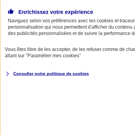
Donner toute leur place aux territoires
Porter l'élan du rugby féminin
Enrichissez votre expérience
Naviguez selon vos préférences avec les
cookies et traceur
personnalisation qui nous permettent d'afficher du contenu a
des publicités personnalisées et de suivre la performance
Vous êtes libre de les accepter, de les refuser comme de cha
allant sur
"Paramétrer mes
cookies
"
Consulter notre politique de
cookies
Nos actualités
Retour à la section précédente
Fermer le menu principal