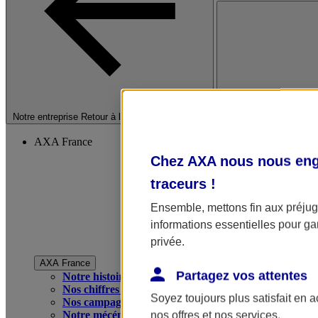
Fermer le menu princip
Notre entreprise
Retour à la section précédente
AXA France
Chez AXA nous nous enga
traceurs
!
Ensemble, mettons fin aux préjugé
informations essentielles pour gar
privée.
AXA France
Partagez vos attentes
Notre histoire
Nos chiffres clés
Soyez toujours plus satisfait en 
Nos campagnes publicitaires
Notre mécénat
nos offres et nos services.