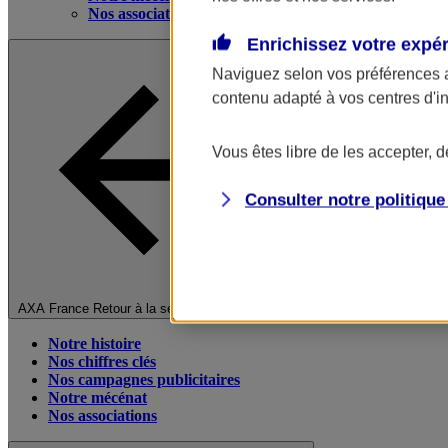
Nos associations
Enrichissez votre expé
Naviguez selon vos préférences 
contenu adapté à vos centres d'i
Vous êtes libre de les accepter, 
Consulter notre politiqu
Fermer le menu principal
AXA France
Retour à la section précédente
Notre histoire
Nos chiffres clés
Nos campagnes publicitaires
Notre mécénat
Nos associations