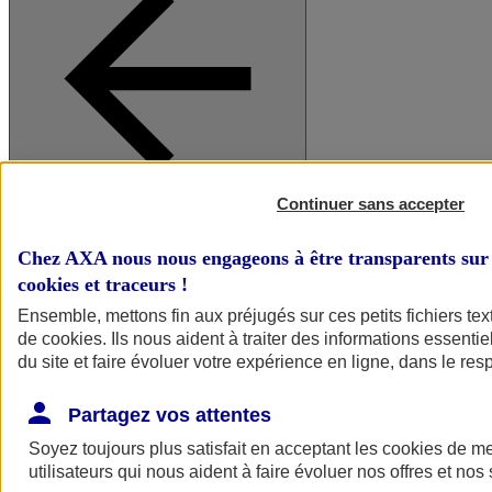
Continuer sans accepter
A vos côtés
Retour à la section précédente
Fermer le menu principal
Chez AXA nous nous engageons à être transparents sur 
cookies et traceurs
!
Ensemble, mettons fin aux préjugés sur ces petits fichiers te
de
cookies
. Ils nous aident à traiter des informations essentie
du site et faire évoluer votre expérience en ligne, dans le resp
Partagez vos attentes
Soyez toujours plus satisfait en acceptant les
cookies
de mes
Préserver la nature et le climat
utilisateurs qui nous aident à faire évoluer nos offres et nos 
Faire avancer la solidarité et l'inclusion