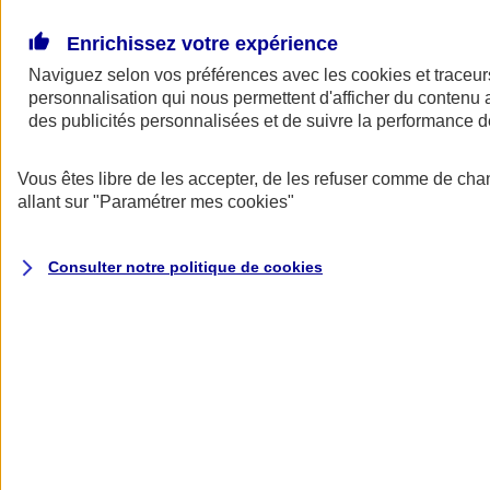
Donner toute leur place aux territoires
Porter l'élan du rugby féminin
Enrichissez votre expérience
Naviguez selon vos préférences avec les
cookies et traceur
personnalisation qui nous permettent d'afficher du contenu a
des publicités personnalisées et de suivre la performance
Vous êtes libre de les accepter, de les refuser comme de cha
allant sur
"Paramétrer mes
cookies
"
Consulter notre politique de
cookies
Nos actualités
Retour à la section précédente
Fermer le menu principal