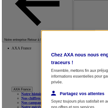
Fermer le menu princip
Notre entreprise
Retour à la section précédente
AXA France
Chez AXA nous nous enga
traceurs
!
Ensemble, mettons fin aux préjugé
informations essentielles pour gar
privée.
AXA France
Partagez vos attentes
Notre histoire
Nos chiffres clés
Soyez toujours plus satisfait en 
Nos campagnes publicitaires
Notre mécénat
nos offres et nos services.