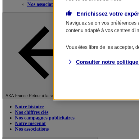
Nos associations
Enrichissez votre expé
Naviguez selon vos préférences 
contenu adapté à vos centres d'i
Vous êtes libre de les accepter, 
Consulter notre politiqu
Fermer le menu principal
AXA France
Retour à la section précédente
Notre histoire
Nos chiffres clés
Nos campagnes publicitaires
Notre mécénat
Nos associations