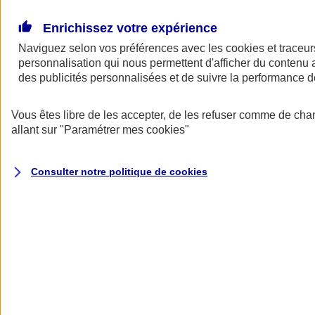
Donner toute leur place aux territoires
Porter l'élan du rugby féminin
Enrichissez votre expérience
Naviguez selon vos préférences avec les
cookies et traceur
personnalisation qui nous permettent d'afficher du contenu a
des publicités personnalisées et de suivre la performance
Vous êtes libre de les accepter, de les refuser comme de cha
allant sur
"Paramétrer mes
cookies
"
Consulter notre politique de
cookies
Nos actualités
Retour à la section précédente
Fermer le menu principal