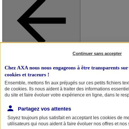
Continuer sans accepter
A vos côtés
Retour à la section précédente
Fermer le menu principal
Chez AXA nous nous engageons à être transparents sur 
cookies et traceurs
!
Ensemble, mettons fin aux préjugés sur ces petits fichiers te
de
cookies
. Ils nous aident à traiter des informations essentie
du site et faire évoluer votre expérience en ligne, dans le resp
Partagez vos attentes
Soyez toujours plus satisfait en acceptant les
cookies
de mes
Préserver la nature et le climat
utilisateurs qui nous aident à faire évoluer nos offres et nos 
Faire avancer la solidarité et l'inclusion