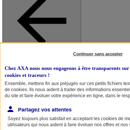
Continuer sans accepter
A vos côtés
Retour à la section précédente
Fermer le menu principal
Chez AXA nous nous engageons à être transparents sur 
cookies et traceurs
!
Ensemble, mettons fin aux préjugés sur ces petits fichiers te
de
cookies
. Ils nous aident à traiter des informations essentie
du site et faire évoluer votre expérience en ligne, dans le resp
Partagez vos attentes
Soyez toujours plus satisfait en acceptant les
cookies
de mes
Préserver la nature et le climat
utilisateurs qui nous aident à faire évoluer nos offres et nos 
Faire avancer la solidarité et l'inclusion