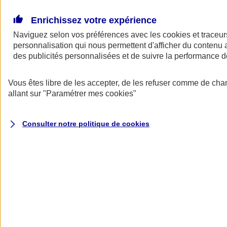
Donner toute leur place aux territoires
Porter l'élan du rugby féminin
Enrichissez votre expérience
Naviguez selon vos préférences avec les
cookies et traceur
personnalisation qui nous permettent d'afficher du contenu a
des publicités personnalisées et de suivre la performance
Vous êtes libre de les accepter, de les refuser comme de cha
allant sur
"Paramétrer mes
cookies
"
Consulter notre politique de
cookies
Nos actualités
Retour à la section précédente
Fermer le menu principal