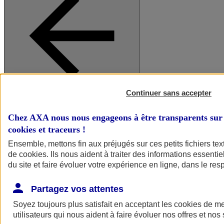
Continuer sans accepter
A vos côtés
Retour à la section précédente
Fermer le menu principal
Chez AXA nous nous engageons à être transparents sur 
cookies et traceurs
!
Ensemble, mettons fin aux préjugés sur ces petits fichiers te
de
cookies
. Ils nous aident à traiter des informations essentie
du site et faire évoluer votre expérience en ligne, dans le resp
Partagez vos attentes
Soyez toujours plus satisfait en acceptant les
cookies
de mes
Préserver la nature et le climat
utilisateurs qui nous aident à faire évoluer nos offres et nos 
Faire avancer la solidarité et l'inclusion