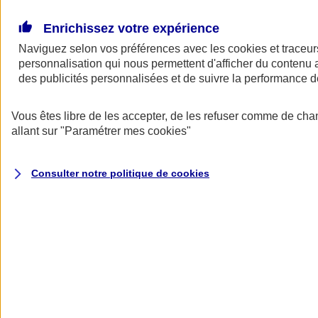
Donner toute leur place aux territoires
Porter l'élan du rugby féminin
Enrichissez votre expérience
Naviguez selon vos préférences avec les
cookies et traceur
personnalisation qui nous permettent d'afficher du contenu a
des publicités personnalisées et de suivre la performance
Vous êtes libre de les accepter, de les refuser comme de cha
allant sur
"Paramétrer mes
cookies
"
Consulter notre politique de
cookies
Nos actualités
Retour à la section précédente
Fermer le menu principal