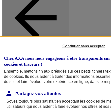
Continuer sans accepter
A vos côtés
Retour à la section précédente
Fermer le menu principal
Chez AXA nous nous engageons à être transparents sur 
cookies et traceurs
!
Ensemble, mettons fin aux préjugés sur ces petits fichiers te
de
cookies
. Ils nous aident à traiter des informations essentie
du site et faire évoluer votre expérience en ligne, dans le resp
Partagez vos attentes
Soyez toujours plus satisfait en acceptant les
cookies
de mes
Préserver la nature et le climat
utilisateurs qui nous aident à faire évoluer nos offres et nos 
Faire avancer la solidarité et l'inclusion