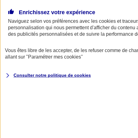
Donner toute leur place aux territoires
Porter l'élan du rugby féminin
Enrichissez votre expérience
Naviguez selon vos préférences avec les
cookies et traceur
personnalisation qui nous permettent d'afficher du contenu a
des publicités personnalisées et de suivre la performance
Vous êtes libre de les accepter, de les refuser comme de cha
allant sur
"Paramétrer mes
cookies
"
Consulter notre politique de
cookies
Nos actualités
Retour à la section précédente
Fermer le menu principal