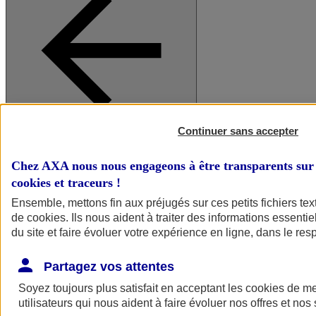
Continuer sans accepter
A vos côtés
Retour à la section précédente
Fermer le menu principal
Chez AXA nous nous engageons à être transparents sur 
cookies et traceurs
!
Ensemble, mettons fin aux préjugés sur ces petits fichiers te
de
cookies
. Ils nous aident à traiter des informations essentie
du site et faire évoluer votre expérience en ligne, dans le resp
Partagez vos attentes
Soyez toujours plus satisfait en acceptant les
cookies
de mes
Préserver la nature et le climat
utilisateurs qui nous aident à faire évoluer nos offres et nos 
Faire avancer la solidarité et l'inclusion