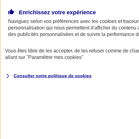
Donner toute leur place aux territoires
Porter l'élan du rugby féminin
Enrichissez votre expérience
Naviguez selon vos préférences avec les
cookies et traceur
personnalisation qui nous permettent d'afficher du contenu a
des publicités personnalisées et de suivre la performance
Vous êtes libre de les accepter, de les refuser comme de cha
allant sur
"Paramétrer mes
cookies
"
Consulter notre politique de
cookies
Nos actualités
Retour à la section précédente
Fermer le menu principal