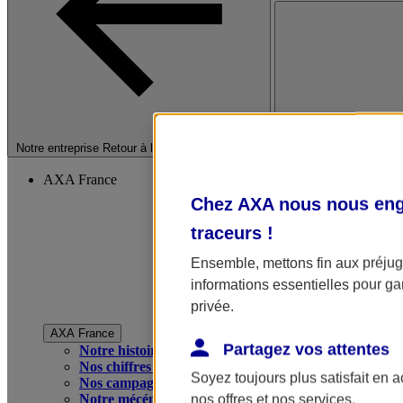
Fermer le menu princip
Notre entreprise
Retour à la section précédente
AXA France
Chez AXA nous nous enga
traceurs
!
Ensemble, mettons fin aux préjugé
informations essentielles pour gar
privée.
AXA France
Partagez vos attentes
Notre histoire
Nos chiffres clés
Soyez toujours plus satisfait en 
Nos campagnes publicitaires
Notre mécénat
nos offres et nos services.