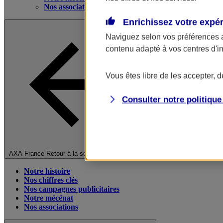
Nos associations
Enrichissez votre expé
Naviguez selon vos préférences 
contenu adapté à vos centres d'i
Vous êtes libre de les accepter, 
Consulter notre politiqu
Fermer le menu principal
AXA France
Retour à la section précédente
Notre histoire
Nos chiffres clés
Nos campagnes publicitaires
Notre mécénat
Nos associations