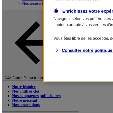
Nos associations
Enrichissez votre expé
Naviguez selon vos préférences 
contenu adapté à vos centres d'i
Vous êtes libre de les accepter, 
Consulter notre politiqu
Fermer le menu principal
AXA France
Retour à la section précédente
Notre histoire
Nos chiffres clés
Nos campagnes publicitaires
Notre mécénat
Nos associations