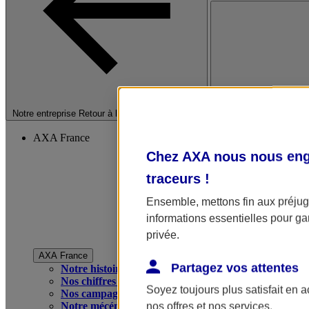
Fermer le menu princip
Notre entreprise
Retour à la section précédente
AXA France
Chez AXA nous nous enga
traceurs
!
Ensemble, mettons fin aux préjugé
informations essentielles pour gar
privée.
AXA France
Partagez vos attentes
Notre histoire
Nos chiffres clés
Soyez toujours plus satisfait en 
Nos campagnes publicitaires
Notre mécénat
nos offres et nos services.