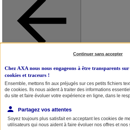
Continuer sans accepter
A vos côtés
Retour à la section précédente
Fermer le menu principal
Chez AXA nous nous engageons à être transparents sur 
cookies et traceurs
!
Ensemble, mettons fin aux préjugés sur ces petits fichiers te
de
cookies
. Ils nous aident à traiter des informations essentie
du site et faire évoluer votre expérience en ligne, dans le resp
Partagez vos attentes
Soyez toujours plus satisfait en acceptant les
cookies
de mes
Préserver la nature et le climat
utilisateurs qui nous aident à faire évoluer nos offres et nos 
Faire avancer la solidarité et l'inclusion