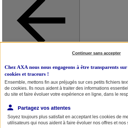
Continuer sans accepter
A vos côtés
Retour à la section précédente
Fermer le menu principal
Chez AXA nous nous engageons à être transparents sur 
cookies et traceurs
!
Ensemble, mettons fin aux préjugés sur ces petits fichiers te
de
cookies
. Ils nous aident à traiter des informations essentie
du site et faire évoluer votre expérience en ligne, dans le resp
Partagez vos attentes
Soyez toujours plus satisfait en acceptant les
cookies
de mes
Préserver la nature et le climat
utilisateurs qui nous aident à faire évoluer nos offres et nos 
Faire avancer la solidarité et l'inclusion