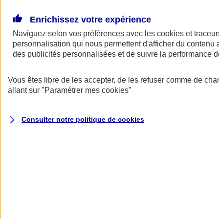
Donner toute leur place aux territoires
Porter l'élan du rugby féminin
Enrichissez votre expérience
Naviguez selon vos préférences avec les
cookies et traceur
personnalisation qui nous permettent d'afficher du contenu a
des publicités personnalisées et de suivre la performance
Vous êtes libre de les accepter, de les refuser comme de cha
allant sur
"Paramétrer mes
cookies
"
Consulter notre politique de
cookies
Nos actualités
Retour à la section précédente
Fermer le menu principal