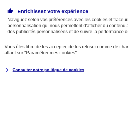
Donner toute leur place aux territoires
Porter l'élan du rugby féminin
Enrichissez votre expérience
Naviguez selon vos préférences avec les
cookies et traceur
personnalisation qui nous permettent d'afficher du contenu a
des publicités personnalisées et de suivre la performance
Vous êtes libre de les accepter, de les refuser comme de cha
allant sur
"Paramétrer mes
cookies
"
Consulter notre politique de
cookies
Nos actualités
Retour à la section précédente
Fermer le menu principal