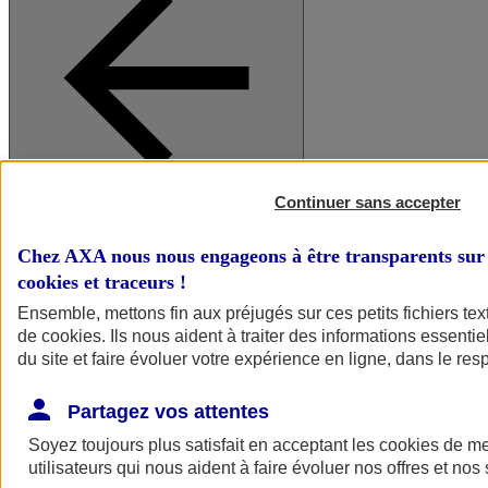
Continuer sans accepter
A vos côtés
Retour à la section précédente
Fermer le menu principal
Chez AXA nous nous engageons à être transparents sur 
cookies et traceurs
!
Ensemble, mettons fin aux préjugés sur ces petits fichiers te
de
cookies
. Ils nous aident à traiter des informations essentie
du site et faire évoluer votre expérience en ligne, dans le resp
Partagez vos attentes
Soyez toujours plus satisfait en acceptant les
cookies
de mes
Préserver la nature et le climat
utilisateurs qui nous aident à faire évoluer nos offres et nos 
Faire avancer la solidarité et l'inclusion