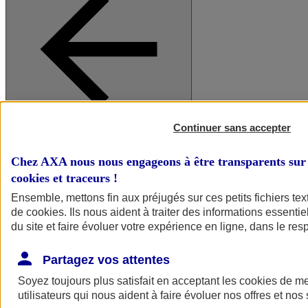
Continuer sans accepter
A vos côtés
Retour à la section précédente
Fermer le menu principal
Chez AXA nous nous engageons à être transparents sur 
cookies et traceurs
!
Ensemble, mettons fin aux préjugés sur ces petits fichiers te
de
cookies
. Ils nous aident à traiter des informations essentie
du site et faire évoluer votre expérience en ligne, dans le resp
Partagez vos attentes
Soyez toujours plus satisfait en acceptant les
cookies
de mes
Préserver la nature et le climat
utilisateurs qui nous aident à faire évoluer nos offres et nos 
Faire avancer la solidarité et l'inclusion