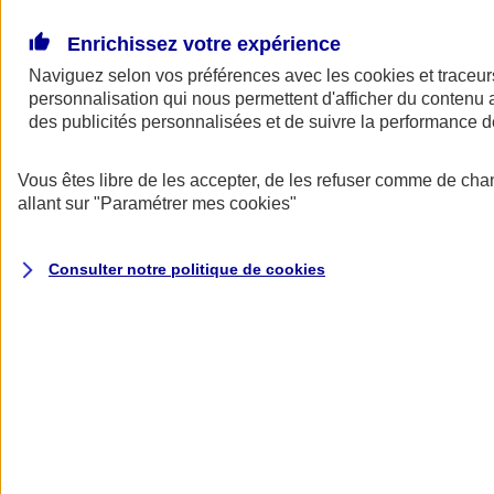
Donner toute leur place aux territoires
Porter l'élan du rugby féminin
Enrichissez votre expérience
Naviguez selon vos préférences avec les
cookies et traceur
personnalisation qui nous permettent d'afficher du contenu a
des publicités personnalisées et de suivre la performance
Vous êtes libre de les accepter, de les refuser comme de cha
allant sur
"Paramétrer mes
cookies
"
Consulter notre politique de
cookies
Nos actualités
Retour à la section précédente
Fermer le menu principal