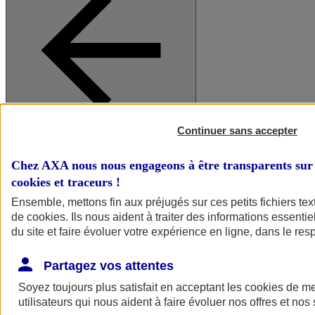
Continuer sans accepter
A vos côtés
Retour à la section précédente
Fermer le menu principal
Chez AXA nous nous engageons à être transparents sur 
cookies et traceurs
!
Ensemble, mettons fin aux préjugés sur ces petits fichiers te
de
cookies
. Ils nous aident à traiter des informations essentie
du site et faire évoluer votre expérience en ligne, dans le resp
Partagez vos attentes
Soyez toujours plus satisfait en acceptant les
cookies
de mes
Préserver la nature et le climat
utilisateurs qui nous aident à faire évoluer nos offres et nos 
Faire avancer la solidarité et l'inclusion