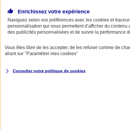
Donner toute leur place aux territoires
Porter l'élan du rugby féminin
Enrichissez votre expérience
Naviguez selon vos préférences avec les
cookies et traceur
personnalisation qui nous permettent d'afficher du contenu a
des publicités personnalisées et de suivre la performance
Vous êtes libre de les accepter, de les refuser comme de cha
allant sur
"Paramétrer mes
cookies
"
Consulter notre politique de
cookies
Nos actualités
Retour à la section précédente
Fermer le menu principal