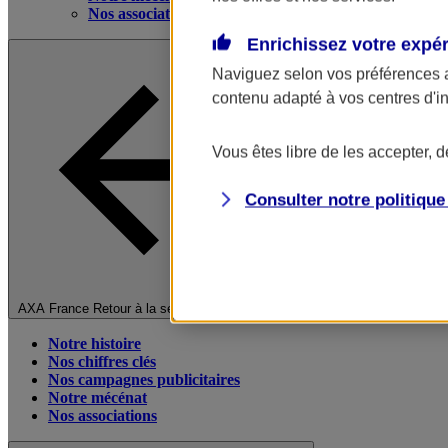
Nos associations
Enrichissez votre expé
Naviguez selon vos préférences 
contenu adapté à vos centres d'i
Vous êtes libre de les accepter, 
Consulter notre politiqu
Fermer le menu principal
AXA France
Retour à la section précédente
Notre histoire
Nos chiffres clés
Nos campagnes publicitaires
Notre mécénat
Nos associations