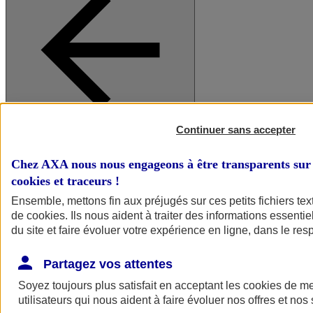
Continuer sans accepter
A vos côtés
Retour à la section précédente
Fermer le menu principal
Chez AXA nous nous engageons à être transparents sur 
cookies et traceurs
!
Ensemble, mettons fin aux préjugés sur ces petits fichiers te
de
cookies
. Ils nous aident à traiter des informations essentie
du site et faire évoluer votre expérience en ligne, dans le resp
Partagez vos attentes
Soyez toujours plus satisfait en acceptant les
cookies
de mes
Préserver la nature et le climat
utilisateurs qui nous aident à faire évoluer nos offres et nos 
Faire avancer la solidarité et l'inclusion