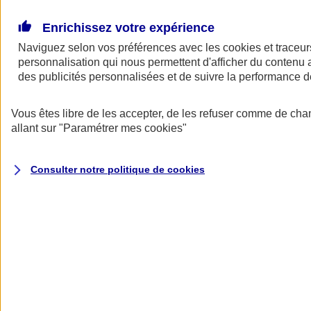
Donner toute leur place aux territoires
Porter l'élan du rugby féminin
Enrichissez votre expérience
Naviguez selon vos préférences avec les
cookies et traceur
personnalisation qui nous permettent d'afficher du contenu a
des publicités personnalisées et de suivre la performance
Vous êtes libre de les accepter, de les refuser comme de cha
allant sur
"Paramétrer mes
cookies
"
Consulter notre politique de
cookies
Nos actualités
Retour à la section précédente
Fermer le menu principal