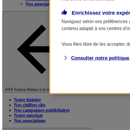
Nos associations
Enrichissez votre expé
Naviguez selon vos préférences 
contenu adapté à vos centres d'i
Vous êtes libre de les accepter, 
Consulter notre politiqu
Fermer le menu principal
AXA France
Retour à la section précédente
Notre histoire
Nos chiffres clés
Nos campagnes publicitaires
Notre mécénat
Nos associations