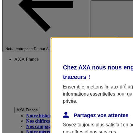
Fermer le menu princip
Notre entreprise
Retour à la section précédente
AXA France
Chez AXA nous nous enga
traceurs
!
Ensemble, mettons fin aux préjugé
informations essentielles pour gar
privée.
AXA France
Partagez vos attentes
Notre histoire
Nos chiffres clés
Soyez toujours plus satisfait en 
Nos campagnes publicitaires
Notre mécénat
nos offres et nos services.