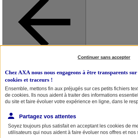
Continuer sans accepter
A vos côtés
Retour à la section précédente
Fermer le menu principal
Chez AXA nous nous engageons à être transparents sur 
cookies et traceurs
!
Ensemble, mettons fin aux préjugés sur ces petits fichiers te
de
cookies
. Ils nous aident à traiter des informations essentie
du site et faire évoluer votre expérience en ligne, dans le resp
Partagez vos attentes
Soyez toujours plus satisfait en acceptant les
cookies
de mes
Préserver la nature et le climat
utilisateurs qui nous aident à faire évoluer nos offres et nos 
Faire avancer la solidarité et l'inclusion