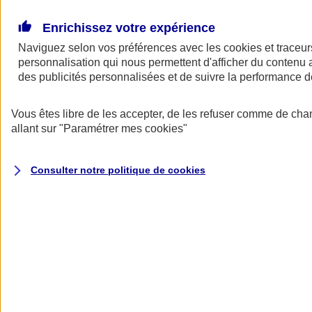
Donner toute leur place aux territoires
Porter l'élan du rugby féminin
Enrichissez votre expérience
Naviguez selon vos préférences avec les
cookies et traceur
personnalisation qui nous permettent d'afficher du contenu a
des publicités personnalisées et de suivre la performance
Vous êtes libre de les accepter, de les refuser comme de cha
allant sur
"Paramétrer mes
cookies
"
Consulter notre politique de
cookies
Nos actualités
Retour à la section précédente
Fermer le menu principal