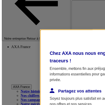
Fermer le menu princip
Notre entreprise
Retour à la section précédente
AXA France
Chez AXA nous nous enga
traceurs
!
Ensemble, mettons fin aux préjugé
informations essentielles pour gar
privée.
AXA France
Partagez vos attentes
Notre histoire
Nos chiffres clés
Soyez toujours plus satisfait en 
Nos campagnes publicitaires
Notre mécénat
nos offres et nos services.