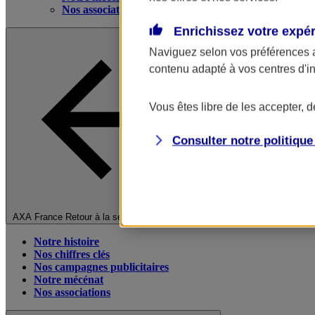
Nos associations
Enrichissez votre expé
Naviguez selon vos préférences 
contenu adapté à vos centres d'i
Vous êtes libre de les accepter, 
Consulter notre politiqu
Fermer le menu principal
AXA France
Retour à la section précédente
Notre histoire
Nos chiffres clés
Nos campagnes publicitaires
Notre mécénat
Nos associations