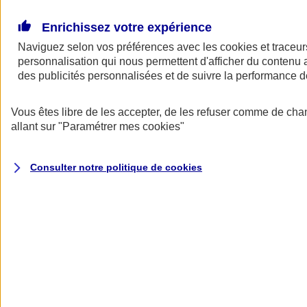
Donner toute leur place aux territoires
Porter l'élan du rugby féminin
Enrichissez votre expérience
Naviguez selon vos préférences avec les
cookies et traceur
personnalisation qui nous permettent d'afficher du contenu a
des publicités personnalisées et de suivre la performance
Vous êtes libre de les accepter, de les refuser comme de cha
allant sur
"Paramétrer mes
cookies
"
Consulter notre politique de
cookies
Nos actualités
Retour à la section précédente
Fermer le menu principal