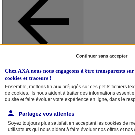
Continuer sans accepter
A vos côtés
Retour à la section précédente
Fermer le menu principal
Chez AXA nous nous engageons à être transparents sur 
cookies et traceurs
!
Ensemble, mettons fin aux préjugés sur ces petits fichiers te
de
cookies
. Ils nous aident à traiter des informations essentie
du site et faire évoluer votre expérience en ligne, dans le resp
Partagez vos attentes
Soyez toujours plus satisfait en acceptant les
cookies
de mes
Préserver la nature et le climat
utilisateurs qui nous aident à faire évoluer nos offres et nos 
Faire avancer la solidarité et l'inclusion