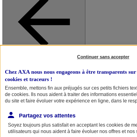
Continuer sans accepter
A vos côtés
Retour à la section précédente
Fermer le menu principal
Chez AXA nous nous engageons à être transparents sur 
cookies et traceurs
!
Ensemble, mettons fin aux préjugés sur ces petits fichiers te
de
cookies
. Ils nous aident à traiter des informations essentie
du site et faire évoluer votre expérience en ligne, dans le resp
Partagez vos attentes
Soyez toujours plus satisfait en acceptant les
cookies
de mes
Préserver la nature et le climat
utilisateurs qui nous aident à faire évoluer nos offres et nos 
Faire avancer la solidarité et l'inclusion