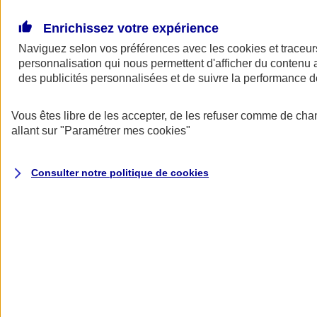
Donner toute leur place aux territoires
Porter l'élan du rugby féminin
Enrichissez votre expérience
Naviguez selon vos préférences avec les
cookies et traceur
personnalisation qui nous permettent d'afficher du contenu a
des publicités personnalisées et de suivre la performance
Vous êtes libre de les accepter, de les refuser comme de cha
allant sur
"Paramétrer mes
cookies
"
Consulter notre politique de
cookies
Nos actualités
Retour à la section précédente
Fermer le menu principal