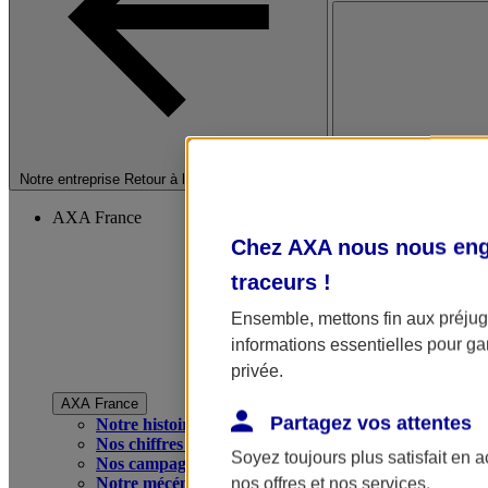
Fermer le menu princip
Notre entreprise
Retour à la section précédente
AXA France
Chez AXA nous nous enga
traceurs
!
Ensemble, mettons fin aux préjugé
informations essentielles pour gar
privée.
AXA France
Partagez vos attentes
Notre histoire
Nos chiffres clés
Soyez toujours plus satisfait en 
Nos campagnes publicitaires
Notre mécénat
nos offres et nos services.