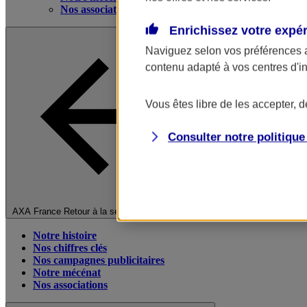
Nos associations
Enrichissez votre expé
Naviguez selon vos préférences 
contenu adapté à vos centres d'i
Vous êtes libre de les accepter, 
Consulter notre politiqu
Fermer le menu principal
AXA France
Retour à la section précédente
Notre histoire
Nos chiffres clés
Nos campagnes publicitaires
Notre mécénat
Nos associations