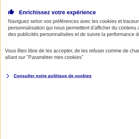
Donner toute leur place aux territoires
Porter l'élan du rugby féminin
Enrichissez votre expérience
Naviguez selon vos préférences avec les
cookies et traceur
personnalisation qui nous permettent d'afficher du contenu a
des publicités personnalisées et de suivre la performance
Vous êtes libre de les accepter, de les refuser comme de cha
allant sur
"Paramétrer mes
cookies
"
Consulter notre politique de
cookies
Nos actualités
Retour à la section précédente
Fermer le menu principal