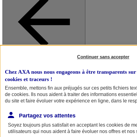
Continuer sans accepter
A vos côtés
Retour à la section précédente
Fermer le menu principal
Chez AXA nous nous engageons à être transparents sur 
cookies et traceurs
!
Ensemble, mettons fin aux préjugés sur ces petits fichiers te
de
cookies
. Ils nous aident à traiter des informations essentie
du site et faire évoluer votre expérience en ligne, dans le resp
Partagez vos attentes
Soyez toujours plus satisfait en acceptant les
cookies
de mes
Préserver la nature et le climat
utilisateurs qui nous aident à faire évoluer nos offres et nos 
Faire avancer la solidarité et l'inclusion