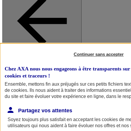
Continuer sans accepter
A vos côtés
Retour à la section précédente
Fermer le menu principal
Chez AXA nous nous engageons à être transparents sur 
cookies et traceurs
!
Ensemble, mettons fin aux préjugés sur ces petits fichiers te
de
cookies
. Ils nous aident à traiter des informations essentie
du site et faire évoluer votre expérience en ligne, dans le resp
Partagez vos attentes
Soyez toujours plus satisfait en acceptant les
cookies
de mes
Préserver la nature et le climat
utilisateurs qui nous aident à faire évoluer nos offres et nos 
Faire avancer la solidarité et l'inclusion