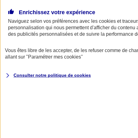
Donner toute leur place aux territoires
Porter l'élan du rugby féminin
Enrichissez votre expérience
Naviguez selon vos préférences avec les
cookies et traceur
personnalisation qui nous permettent d'afficher du contenu a
des publicités personnalisées et de suivre la performance
Vous êtes libre de les accepter, de les refuser comme de cha
allant sur
"Paramétrer mes
cookies
"
Consulter notre politique de
cookies
Nos actualités
Retour à la section précédente
Fermer le menu principal