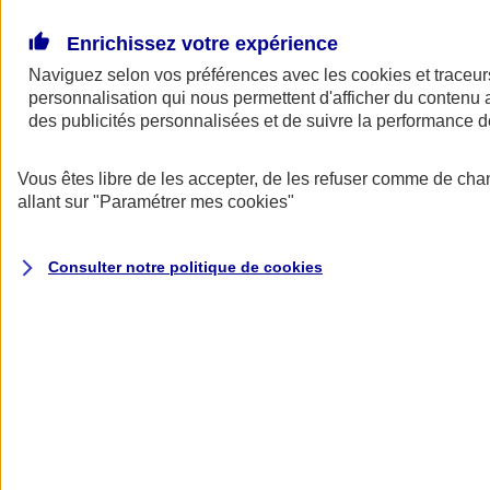
Donner toute leur place aux territoires
Porter l'élan du rugby féminin
Enrichissez votre expérience
Naviguez selon vos préférences avec les
cookies et traceur
personnalisation qui nous permettent d'afficher du contenu a
des publicités personnalisées et de suivre la performance
Vous êtes libre de les accepter, de les refuser comme de cha
allant sur
"Paramétrer mes
cookies
"
Consulter notre politique de
cookies
Nos actualités
Retour à la section précédente
Fermer le menu principal