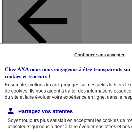
Continuer sans accepter
A vos côtés
Retour à la section précédente
Fermer le menu principal
Chez AXA nous nous engageons à être transparents sur 
cookies et traceurs
!
Ensemble, mettons fin aux préjugés sur ces petits fichiers te
de
cookies
. Ils nous aident à traiter des informations essentie
du site et faire évoluer votre expérience en ligne, dans le resp
Partagez vos attentes
Soyez toujours plus satisfait en acceptant les
cookies
de mes
Préserver la nature et le climat
utilisateurs qui nous aident à faire évoluer nos offres et nos 
Faire avancer la solidarité et l'inclusion