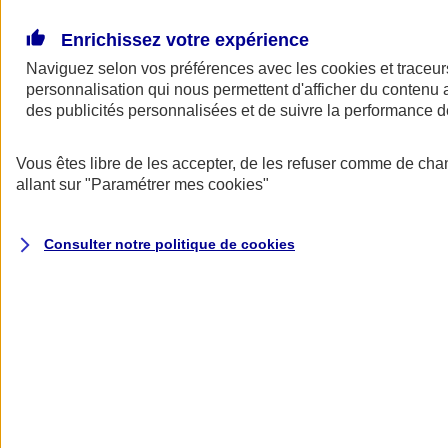
Donner toute leur place aux territoires
Porter l'élan du rugby féminin
Enrichissez votre expérience
Naviguez selon vos préférences avec les
cookies et traceur
personnalisation qui nous permettent d'afficher du contenu a
des publicités personnalisées et de suivre la performance
Vous êtes libre de les accepter, de les refuser comme de cha
allant sur
"Paramétrer mes
cookies
"
Consulter notre politique de
cookies
Nos actualités
Retour à la section précédente
Fermer le menu principal