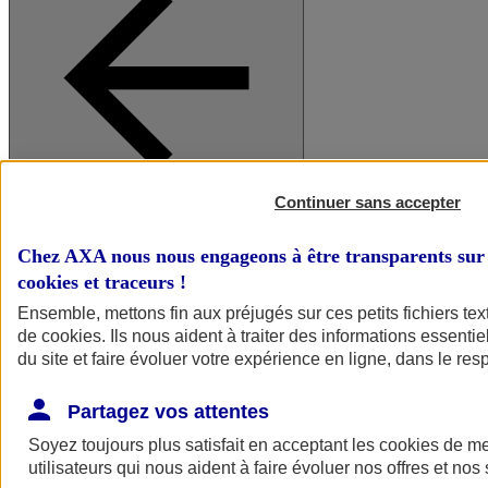
Continuer sans accepter
A vos côtés
Retour à la section précédente
Fermer le menu principal
Chez AXA nous nous engageons à être transparents sur 
cookies et traceurs
!
Ensemble, mettons fin aux préjugés sur ces petits fichiers te
de
cookies
. Ils nous aident à traiter des informations essentie
du site et faire évoluer votre expérience en ligne, dans le resp
Partagez vos attentes
Soyez toujours plus satisfait en acceptant les
cookies
de mes
Préserver la nature et le climat
utilisateurs qui nous aident à faire évoluer nos offres et nos 
Faire avancer la solidarité et l'inclusion