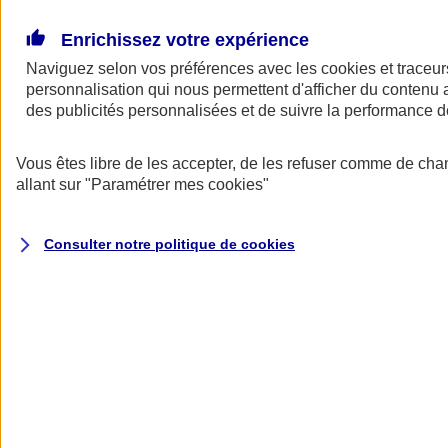
Donner toute leur place aux territoires
Porter l'élan du rugby féminin
Enrichissez votre expérience
Naviguez selon vos préférences avec les
cookies et traceur
personnalisation qui nous permettent d'afficher du contenu a
des publicités personnalisées et de suivre la performance
Vous êtes libre de les accepter, de les refuser comme de cha
allant sur
"Paramétrer mes
cookies
"
Consulter notre politique de
cookies
Nos actualités
Retour à la section précédente
Fermer le menu principal