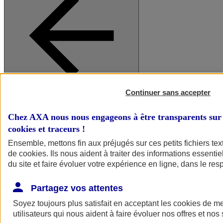
Continuer sans accepter
A vos côtés
Retour à la section précédente
Fermer le menu principal
Chez AXA nous nous engageons à être transparents sur 
cookies et traceurs
!
Ensemble, mettons fin aux préjugés sur ces petits fichiers te
de
cookies
. Ils nous aident à traiter des informations essentie
du site et faire évoluer votre expérience en ligne, dans le resp
Partagez vos attentes
Soyez toujours plus satisfait en acceptant les
cookies
de mes
Préserver la nature et le climat
utilisateurs qui nous aident à faire évoluer nos offres et nos 
Faire avancer la solidarité et l'inclusion