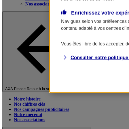
Nos associations
Enrichissez votre expé
Naviguez selon vos préférences 
contenu adapté à vos centres d'i
Vous êtes libre de les accepter, 
Consulter notre politiqu
Fermer le menu principal
AXA France
Retour à la section précédente
Notre histoire
Nos chiffres clés
Nos campagnes publicitaires
Notre mécénat
Nos associations