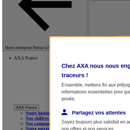
Fermer le menu princip
Notre entreprise
Retour à la section précédente
AXA France
Chez AXA nous nous enga
traceurs
!
Ensemble, mettons fin aux préjugé
informations essentielles pour gar
privée.
AXA France
Partagez vos attentes
Notre histoire
Nos chiffres clés
Soyez toujours plus satisfait en 
Nos campagnes publicitaires
Notre mécénat
nos offres et nos services.