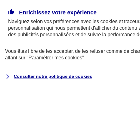
Donner toute leur place aux territoires
Porter l'élan du rugby féminin
Enrichissez votre expérience
Naviguez selon vos préférences avec les
cookies et traceur
personnalisation qui nous permettent d'afficher du contenu a
des publicités personnalisées et de suivre la performance
Vous êtes libre de les accepter, de les refuser comme de cha
allant sur
"Paramétrer mes
cookies
"
Consulter notre politique de
cookies
Nos actualités
Retour à la section précédente
Fermer le menu principal