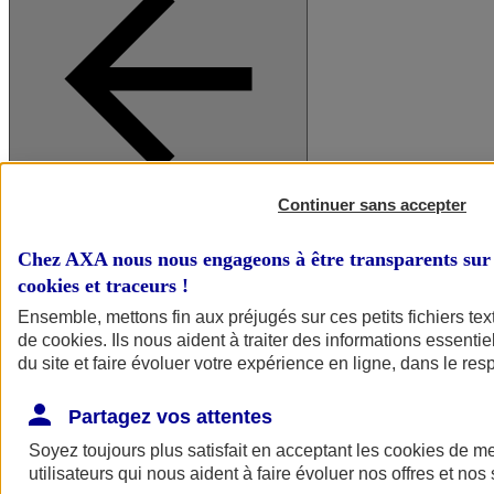
Continuer sans accepter
A vos côtés
Retour à la section précédente
Fermer le menu principal
Chez AXA nous nous engageons à être transparents sur 
cookies et traceurs
!
Ensemble, mettons fin aux préjugés sur ces petits fichiers te
de
cookies
. Ils nous aident à traiter des informations essentie
du site et faire évoluer votre expérience en ligne, dans le resp
Partagez vos attentes
Soyez toujours plus satisfait en acceptant les
cookies
de mes
Préserver la nature et le climat
utilisateurs qui nous aident à faire évoluer nos offres et nos 
Faire avancer la solidarité et l'inclusion