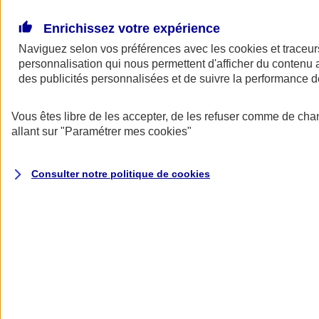
Donner toute leur place aux territoires
Porter l'élan du rugby féminin
Enrichissez votre expérience
Naviguez selon vos préférences avec les
cookies et traceur
personnalisation qui nous permettent d'afficher du contenu a
des publicités personnalisées et de suivre la performance
Vous êtes libre de les accepter, de les refuser comme de cha
allant sur
"Paramétrer mes
cookies
"
Consulter notre politique de
cookies
Nos actualités
Retour à la section précédente
Fermer le menu principal