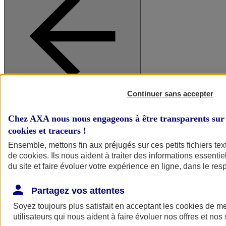
Continuer sans accepter
A vos côtés
Retour à la section précédente
Fermer le menu principal
Chez AXA nous nous engageons à être transparents sur 
cookies et traceurs
!
Ensemble, mettons fin aux préjugés sur ces petits fichiers te
de
cookies
. Ils nous aident à traiter des informations essentie
du site et faire évoluer votre expérience en ligne, dans le resp
Partagez vos attentes
Soyez toujours plus satisfait en acceptant les
cookies
de mes
Préserver la nature et le climat
utilisateurs qui nous aident à faire évoluer nos offres et nos 
Faire avancer la solidarité et l'inclusion