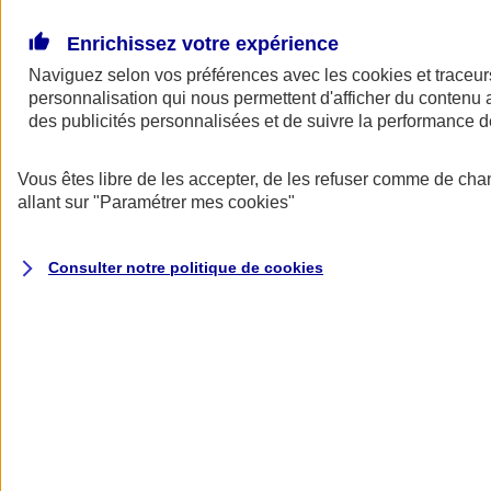
Donner toute leur place aux territoires
Porter l'élan du rugby féminin
Enrichissez votre expérience
Naviguez selon vos préférences avec les
cookies et traceur
personnalisation qui nous permettent d'afficher du contenu a
des publicités personnalisées et de suivre la performance
Vous êtes libre de les accepter, de les refuser comme de cha
allant sur
"Paramétrer mes
cookies
"
Consulter notre politique de
cookies
Nos actualités
Retour à la section précédente
Fermer le menu principal