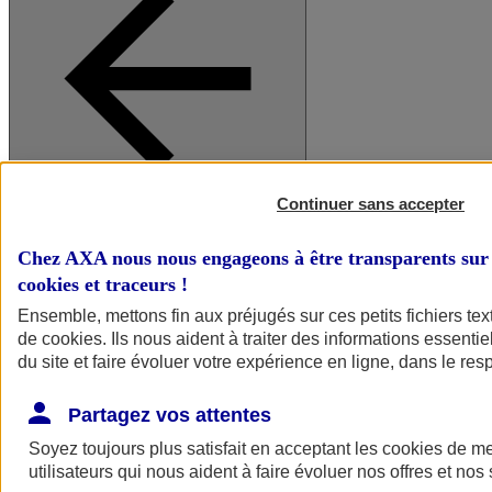
Continuer sans accepter
A vos côtés
Retour à la section précédente
Fermer le menu principal
Chez AXA nous nous engageons à être transparents sur 
cookies et traceurs
!
Ensemble, mettons fin aux préjugés sur ces petits fichiers te
de
cookies
. Ils nous aident à traiter des informations essentie
du site et faire évoluer votre expérience en ligne, dans le resp
Partagez vos attentes
Soyez toujours plus satisfait en acceptant les
cookies
de mes
Préserver la nature et le climat
utilisateurs qui nous aident à faire évoluer nos offres et nos 
Faire avancer la solidarité et l'inclusion