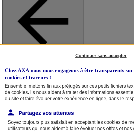
Continuer sans accepter
A vos côtés
Retour à la section précédente
Fermer le menu principal
Chez AXA nous nous engageons à être transparents sur 
cookies et traceurs
!
Ensemble, mettons fin aux préjugés sur ces petits fichiers te
de
cookies
. Ils nous aident à traiter des informations essentie
du site et faire évoluer votre expérience en ligne, dans le resp
Partagez vos attentes
Soyez toujours plus satisfait en acceptant les
cookies
de mes
Préserver la nature et le climat
utilisateurs qui nous aident à faire évoluer nos offres et nos 
Faire avancer la solidarité et l'inclusion