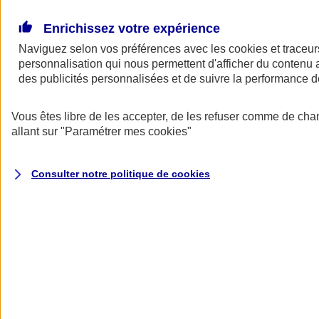
Donner toute leur place aux territoires
Porter l'élan du rugby féminin
Enrichissez votre expérience
Naviguez selon vos préférences avec les
cookies et traceur
personnalisation qui nous permettent d'afficher du contenu a
des publicités personnalisées et de suivre la performance
Vous êtes libre de les accepter, de les refuser comme de cha
allant sur
"Paramétrer mes
cookies
"
Consulter notre politique de
cookies
Nos actualités
Retour à la section précédente
Fermer le menu principal