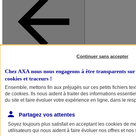
Continuer sans accepter
A vos côtés
Retour à la section précédente
Fermer le menu principal
Chez AXA nous nous engageons à être transparents sur 
cookies et traceurs
!
Ensemble, mettons fin aux préjugés sur ces petits fichiers te
de
cookies
. Ils nous aident à traiter des informations essentie
du site et faire évoluer votre expérience en ligne, dans le resp
Partagez vos attentes
Soyez toujours plus satisfait en acceptant les
cookies
de mes
Préserver la nature et le climat
utilisateurs qui nous aident à faire évoluer nos offres et nos 
Faire avancer la solidarité et l'inclusion