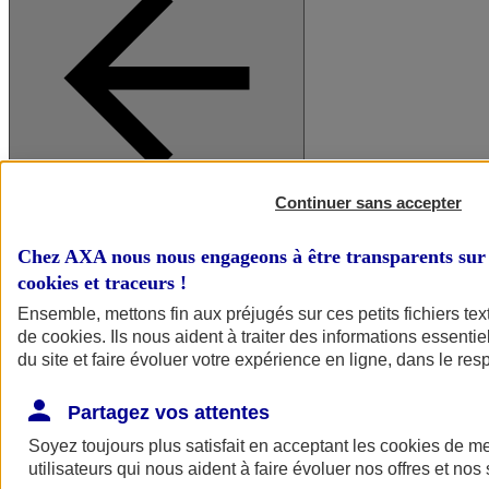
Continuer sans accepter
A vos côtés
Retour à la section précédente
Fermer le menu principal
Chez AXA nous nous engageons à être transparents sur 
cookies et traceurs
!
Ensemble, mettons fin aux préjugés sur ces petits fichiers te
de
cookies
. Ils nous aident à traiter des informations essentie
du site et faire évoluer votre expérience en ligne, dans le resp
Partagez vos attentes
Soyez toujours plus satisfait en acceptant les
cookies
de mes
Préserver la nature et le climat
utilisateurs qui nous aident à faire évoluer nos offres et nos 
Faire avancer la solidarité et l'inclusion