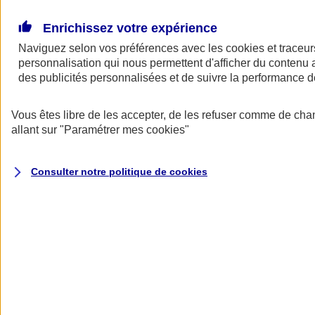
Donner toute leur place aux territoires
Porter l'élan du rugby féminin
Enrichissez votre expérience
Naviguez selon vos préférences avec les
cookies et traceur
personnalisation qui nous permettent d'afficher du contenu a
des publicités personnalisées et de suivre la performance
Vous êtes libre de les accepter, de les refuser comme de cha
allant sur
"Paramétrer mes
cookies
"
Consulter notre politique de
cookies
Nos actualités
Retour à la section précédente
Fermer le menu principal